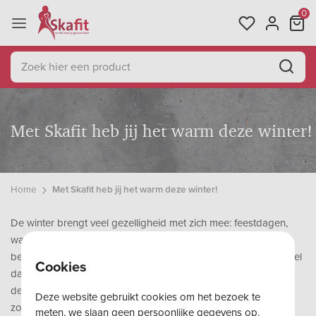
0
Met Skafit heb jij het warm deze winter!
Home
Met Skafit heb jij het warm deze winter!
De winter brengt veel gezelligheid met zich mee: feestdagen,
warme dranken en een knisperend hardvuur. Maar helaas
betekent het ook vaak koude handen, voeten, en een kil gevoel
Cookies
dat je dag kan verpesten. Herken je dat? Gelukkig heeft Skafit
de oplossing om je deze winter warm te houden, zodat je
Deze website gebruikt cookies om het bezoek te
zonder zorgen kunt genieten van het seizoen.
meten, we slaan geen persoonlijke gegevens op.