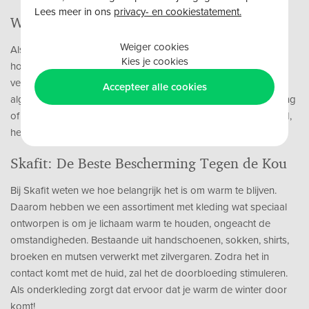
Lees meer in ons
privacy- en cookiestatement.
Waarom krijg je het snel koud?
Weiger cookies
Als de temperaturen dalen, probeert je lichaam warmte vast te
Kies je cookies
houden door de doorbloeding naar je extremiteiten te
verminderen. Gevolg? Koude handen, voeten, en soms een
Accepteer alle cookies
algeheel kil gevoel. Vooral mensen met een trage doorbloeding
of gevoeligheid voor kou, zoals bij het fenomeen van Raynaud,
hebben hier extra last van.
Skafit: De Beste Bescherming Tegen de Kou
Bij Skafit weten we hoe belangrijk het is om warm te blijven.
Daarom hebben we een assortiment met kleding wat speciaal
ontworpen is om je lichaam warm te houden, ongeacht de
omstandigheden. Bestaande uit handschoenen, sokken, shirts,
broeken en mutsen verwerkt met zilvergaren. Zodra het in
contact komt met de huid, zal het de doorbloeding stimuleren.
Als onderkleding zorgt dat ervoor dat je warm de winter door
komt!